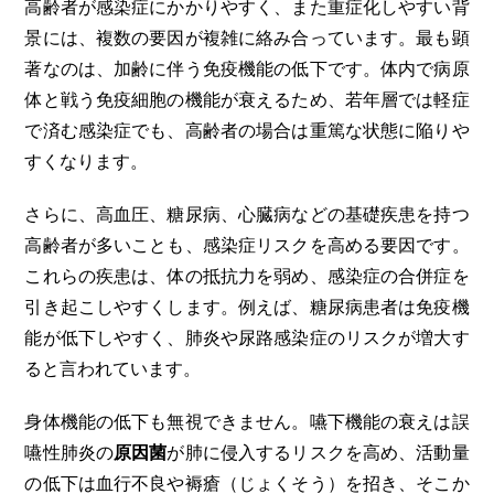
高齢者が感染症にかかりやすく、また重症化しやすい背
景には、複数の要因が複雑に絡み合っています。最も顕
著なのは、加齢に伴う免疫機能の低下です。体内で病原
体と戦う免疫細胞の機能が衰えるため、若年層では軽症
で済む感染症でも、高齢者の場合は重篤な状態に陥りや
すくなります。
さらに、高血圧、糖尿病、心臓病などの基礎疾患を持つ
高齢者が多いことも、感染症リスクを高める要因です。
これらの疾患は、体の抵抗力を弱め、感染症の合併症を
引き起こしやすくします。例えば、糖尿病患者は免疫機
能が低下しやすく、肺炎や尿路感染症のリスクが増大す
ると言われています。
身体機能の低下も無視できません。嚥下機能の衰えは誤
嚥性肺炎の
原因菌
が肺に侵入するリスクを高め、活動量
の低下は血行不良や褥瘡（じょくそう）を招き、そこか