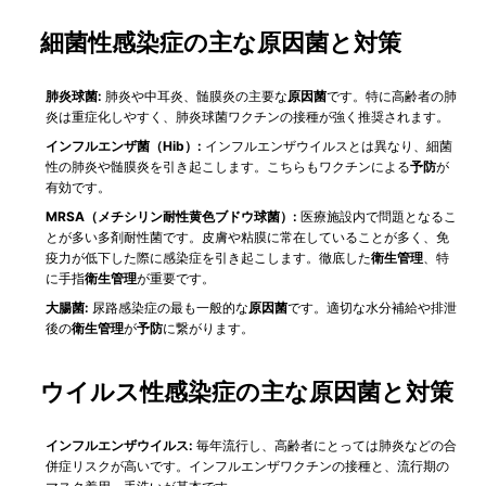
細菌性感染症の主な原因菌と対策
肺炎球菌:
肺炎や中耳炎、髄膜炎の主要な
原因菌
です。特に高齢者の肺
炎は重症化しやすく、肺炎球菌ワクチンの接種が強く推奨されます。
インフルエンザ菌（Hib）:
インフルエンザウイルスとは異なり、細菌
性の肺炎や髄膜炎を引き起こします。こちらもワクチンによる
予防
が
有効です。
MRSA（メチシリン耐性黄色ブドウ球菌）:
医療施設内で問題となるこ
とが多い多剤耐性菌です。皮膚や粘膜に常在していることが多く、免
疫力が低下した際に感染症を引き起こします。徹底した
衛生管理
、特
に手指
衛生管理
が重要です。
大腸菌:
尿路感染症の最も一般的な
原因菌
です。適切な水分補給や排泄
後の
衛生管理
が
予防
に繋がります。
ウイルス性感染症の主な原因菌と対策
インフルエンザウイルス:
毎年流行し、高齢者にとっては肺炎などの合
併症リスクが高いです。インフルエンザワクチンの接種と、流行期の