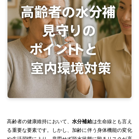
b
o
o
k
高齢者の健康維持において、
水分補給
は生命線とも言え
る重要な要素です。しかし、加齢に伴う身体機能の変化
や生活習慣により、意図せず脱水状態に陥るリスクが高