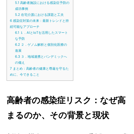
5.1
高齢者施設における感染症予防の
成功事例
5.2
在宅介護における課題と工夫
6
感染症対策の未来：最新トレンドと持
続可能なアプローチ
6.1
１．AIとIoTを活用したスマート
な予防
6.2
２．ゲノム解析と個別化医療の
進展
6.3
３．地域連携とパンデミックへ
の備え
7
まとめ：高齢者の健康と尊厳を守るた
めに、今できること
高齢者の感染症リスク：なぜ高
まるのか、その背景と現状