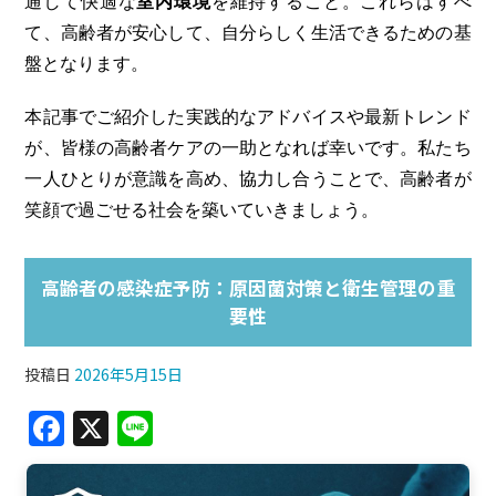
通して快適な
室内環境
を維持すること。これらはすべ
て、高齢者が安心して、自分らしく生活できるための基
盤となります。
本記事でご紹介した実践的なアドバイスや最新トレンド
が、皆様の高齢者ケアの一助となれば幸いです。私たち
一人ひとりが意識を高め、協力し合うことで、高齢者が
笑顔で過ごせる社会を築いていきましょう。
高齢者の感染症予防：原因菌対策と衛生管理の重
要性
投稿日
2026年5月15日
F
X
Li
a
n