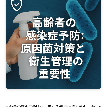
c
e
e
b
o
o
k
高齢者の感染症予防は、単なる健康維持を超え、その方