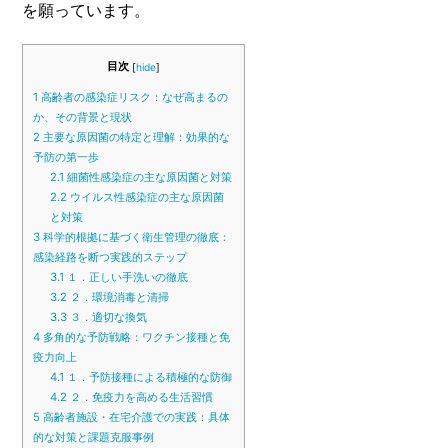
を願っています。
目次
[
hide
]
1
高齢者の感染症リスク：なぜ高まるの
か、その背景と現状
2
主要な原因菌の特定と理解：効果的な
予防の第一歩
2.1
細菌性感染症の主な原因菌と対策
2.2
ウイルス性感染症の主な原因菌
と対策
3
科学的根拠に基づく衛生管理の徹底：
感染経路を断つ実践的ステップ
3.1
１．正しい手洗いの徹底
3.2
２．環境消毒と清掃
3.3
３．適切な換気
4
多角的な予防戦略：ワクチン接種と免
疫力向上
4.1
１．予防接種による積極的な防御
4.2
２．免疫力を高める生活習慣
5
高齢者施設・在宅介護での実践：具体
的な対策と課題克服事例