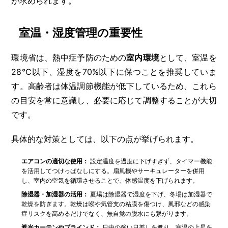
が求められます。
室温・湿度管理の重要性
環境省は、熱中症予防のための
室内環境
として、室温を
28℃以下、湿度を70%以下に保つことを推奨していま
す。高齢者は体温調節機能が低下しているため、これら
の目安を常に意識し、必要に応じて調整することが大切
です。
具体的な対策としては、以下の点が挙げられます。
エアコンの適切な使用：
設定温度を過度に下げすぎず、タイマー機能
を活用してつけっぱなしにする。扇風機やサーキュレーターを併用
し、室内の空気を循環させることで、体感温度を下げられます。
除湿器・加湿器の活用：
夏場は除湿器で湿度を下げ、冬場は加湿器で
乾燥を防ぎます。乾燥は喉や気管支の粘膜を傷つけ、風邪などの感染
症リスクを高めるだけでなく、無自覚の脱水にも繋がります。
遮光カーテンやブラインド：
日中の強い日差しを遮り、室温の上昇を