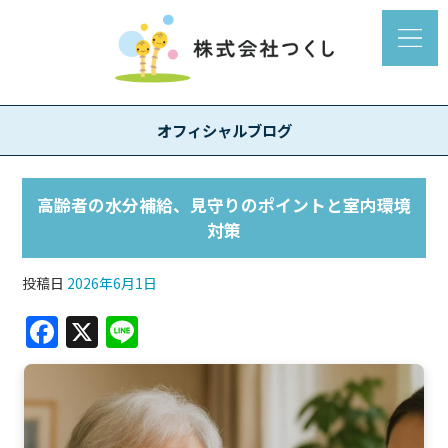
オフィシャルブログ
高齢者の水分補給、見守りのポイントと室内環境
対策
投稿日
2026年6月1日
F
X
Li
a
n
c
e
e