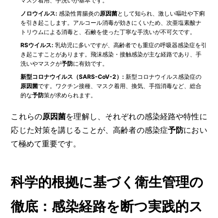
マスク着用、手洗いが基本です。
ノロウイルス:
感染性胃腸炎の
原因菌
として知られ、激しい嘔吐や下痢
を引き起こします。アルコール消毒が効きにくいため、次亜塩素酸ナ
トリウムによる消毒と、石鹸を使った丁寧な手洗いが不可欠です。
RSウイルス:
乳幼児に多いですが、高齢者でも重症の呼吸器感染症を引
き起こすことがあります。飛沫感染・接触感染が主な経路であり、手
洗いやマスクが
予防
に有効です。
新型コロナウイルス（SARS-CoV-2）:
新型コロナウイルス感染症の
原因菌
です。ワクチン接種、マスク着用、換気、手指消毒など、総合
的な
予防
策が求められます。
これらの
原因菌
を理解し、それぞれの感染経路や特性に
応じた対策を講じることが、高齢者の感染症
予防
におい
て極めて重要です。
科学的根拠に基づく衛生管理の
徹底：感染経路を断つ実践的ス