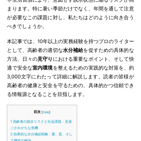
まります。特に暑い季節だけでなく、年間を通して注意
が必要なこの課題に対し、私たちはどのように向き合う
べきでしょうか。
本記事では、10年以上の実務経験を持つプロのライター
として、高齢者の適切な
水分補給
を促すための具体的な
方法、日々の
見守り
における重要なポイント、そして快
適で安全な
室内環境
を整えるための実践的な対策を、約
3,000文字にわたって詳細に解説します。読者の皆様が
高齢者の健康と安全を守るための、具体的かつ信頼でき
る情報源となることを目指します。
目次
[
hide
]
1
高齢者の脱水リスクと社会課題：見過
ごされがちな危機
2
効果的な水分補給戦略：量、質、そし
て継続の秘訣