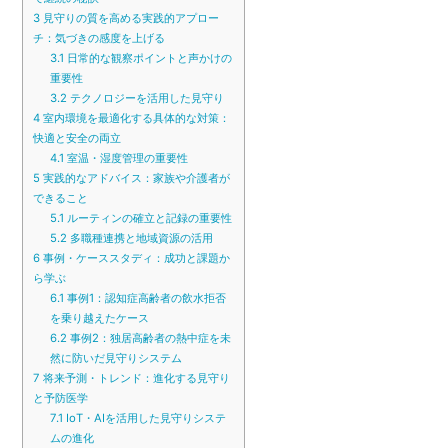
3
見守りの質を高める実践的アプロー
チ：気づきの感度を上げる
3.1
日常的な観察ポイントと声かけの
重要性
3.2
テクノロジーを活用した見守り
4
室内環境を最適化する具体的な対策：
快適と安全の両立
4.1
室温・湿度管理の重要性
5
実践的なアドバイス：家族や介護者が
できること
5.1
ルーティンの確立と記録の重要性
5.2
多職種連携と地域資源の活用
6
事例・ケーススタディ：成功と課題か
ら学ぶ
6.1
事例1：認知症高齢者の飲水拒否
を乗り越えたケース
6.2
事例2：独居高齢者の熱中症を未
然に防いだ見守りシステム
7
将来予測・トレンド：進化する見守り
と予防医学
7.1
IoT・AIを活用した見守りシステ
ムの進化