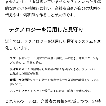
ませんか？」「喉は渇いていませんか？」といった具体
的な声かけを積極的に行い、高齢者自身が自分の状態を
伝えやすい雰囲気を作ることが大切です。
テクノロジーを活用した見守り
近年では、テクノロジーを活用した
見守り
システムも進
化しています。
スマートセンサー：
居室内の温度・湿度、人の動き、睡眠パターンな
どを感知し、異常を通知。
見守りカメラ：
遠隔地から高齢者の様子を確認できる。プライバシー
に配慮した設置が重要。
服薬・水分摂取リマインダー：
音声や光で水分補給の時間を知らせる
デバイス。
スマートマット：
ベッドや椅子の下に敷き、離床・着床を検知。
これらのツールは、介護者の負担を軽減しつつ、24時