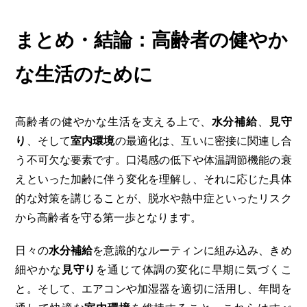
まとめ・結論：高齢者の健やか
な生活のために
高齢者の健やかな生活を支える上で、
水分補給
、
見守
り
、そして
室内環境
の最適化は、互いに密接に関連し合
う不可欠な要素です。口渇感の低下や体温調節機能の衰
えといった加齢に伴う変化を理解し、それに応じた具体
的な対策を講じることが、脱水や熱中症といったリスク
から高齢者を守る第一歩となります。
日々の
水分補給
を意識的なルーティンに組み込み、きめ
細やかな
見守り
を通じて体調の変化に早期に気づくこ
と。そして、エアコンや加湿器を適切に活用し、年間を