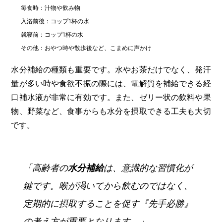
毎食時：汁物や飲み物
入浴前後：コップ1杯の水
就寝前：コップ1杯の水
その他：おやつ時や散歩後など、こまめに声かけ
水分補給の種類も重要です。水やお茶だけでなく、発汗
量が多い時や食欲不振の際には、電解質を補給できる経
口補水液が非常に有効です。また、ゼリー状の飲料や果
物、野菜など、食事からも水分を摂取できる工夫も大切
です。
「高齢者の
水分補給
は、意識的な習慣化が
鍵です。喉が渇いてから飲むのではなく、
定期的に摂取することを促す『先手必勝』
の考え方が重要となります。」