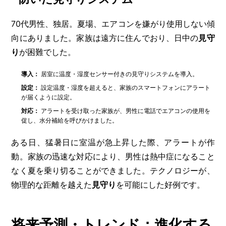
70代男性、独居。夏場、エアコンを嫌がり使用しない傾
向にありました。家族は遠方に住んでおり、日中の
見守
り
が困難でした。
導入：
居室に温度・湿度センサー付きの見守りシステムを導入。
設定：
設定温度・湿度を超えると、家族のスマートフォンにアラート
が届くように設定。
対応：
アラートを受け取った家族が、男性に電話でエアコンの使用を
促し、水分補給を呼びかけました。
ある日、猛暑日に室温が急上昇した際、アラートが作
動。家族の迅速な対応により、男性は熱中症になること
なく夏を乗り切ることができました。テクノロジーが、
物理的な距離を越えた
見守り
を可能にした好例です。
将来予測・トレンド：進化する